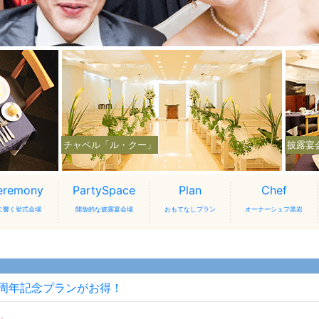
チャペル「ル・クー」
披露宴
eremony
PartySpace
Plan
Chef
に響く挙式会場
開放的な披露宴会場
おもてなしプラン
オーナーシェフ黒岩
3周年記念プランがお得！