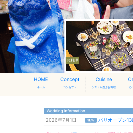
お料理
HOME
Concept
Cuisine
C
ホーム
コンセプト
ゲストが選ぶお料理
心
Wedding Information
2026年7月1日
パリオープン1
NEW!