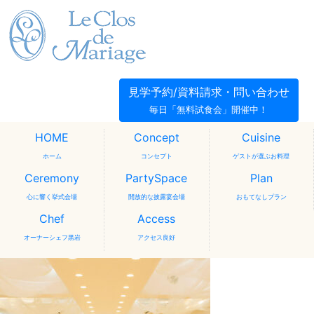
見学予約/資料請求・問い合わせ
毎日「無料試食会」開催中！
HOME
Concept
Cuisine
ホーム
コンセプト
ゲストが選ぶお料理
Ceremony
PartySpace
Plan
心に響く挙式会場
開放的な披露宴会場
おもてなしプラン
Chef
Access
オーナーシェフ黒岩
アクセス良好