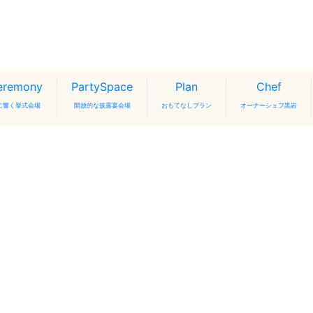
eremony
PartySpace
Plan
Chef
に響く挙式会場
開放的な披露宴会場
おもてなしプラン
オーナーシェフ黒岩