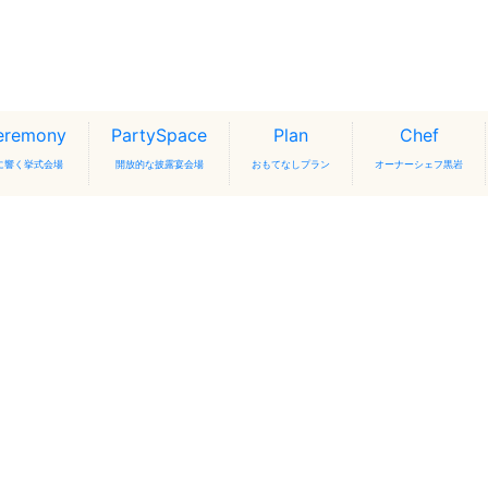
eremony
PartySpace
Plan
Chef
に響く挙式会場
開放的な披露宴会場
おもてなしプラン
オーナーシェフ黒岩