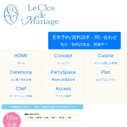
見学予約/資料請求・問い合わせ
毎日「無料試食会」開催中！
HOME
Concept
Cuisine
ホーム
コンセプト
ゲストが選ぶお料理
Ceremony
PartySpace
Plan
心に響く挙式会場
開放的な披露宴会場
おもてなしプラン
Chef
Access
オーナーシェフ黒岩
アクセス良好