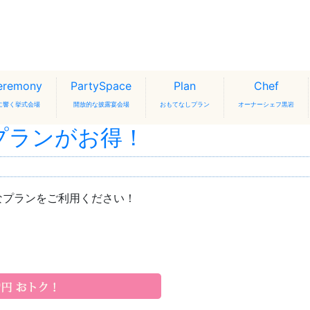
eremony
PartySpace
Plan
Chef
に響く挙式会場
開放的な披露宴会場
おもてなしプラン
オーナーシェフ黒岩
プランがお得！
なプランをご利用ください！