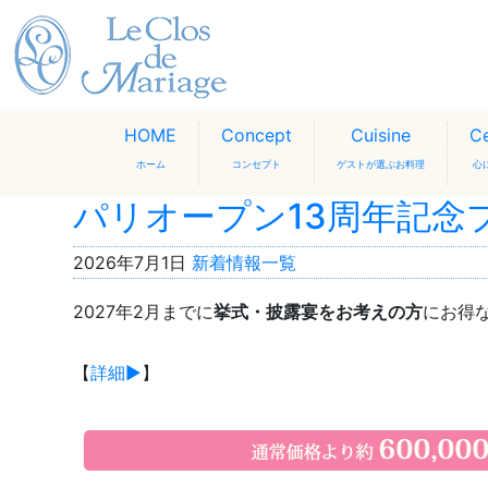
HOME
Concept
Cuisine
C
ホーム
コンセプト
ゲストが選ぶお料理
心
パリオープン13周年記念
2026年7月1日
新着情報一覧
2027年2月までに
挙式・披露宴をお考えの方
にお得
【
詳細▶︎
】