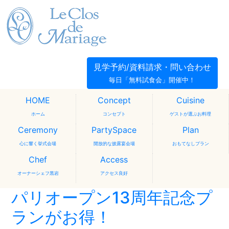
見学予約/資料請求・問い合わせ
毎日「無料試食会」開催中！
HOME
Concept
Cuisine
ホーム
コンセプト
ゲストが選ぶお料理
Ceremony
PartySpace
Plan
心に響く挙式会場
開放的な披露宴会場
おもてなしプラン
Chef
Access
オーナーシェフ黒岩
アクセス良好
パリオープン13周年記念プ
ランがお得！